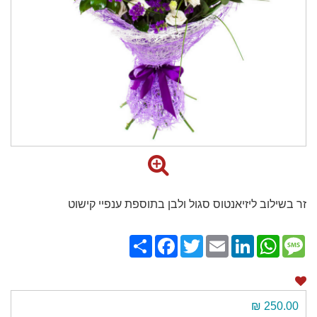
זר בשילוב ליזיאנטוס סגול ולבן בתוספת ענפיי קישוט
Share
Facebook
Twitter
Email
LinkedIn
WhatsApp
Message
250.00 ₪